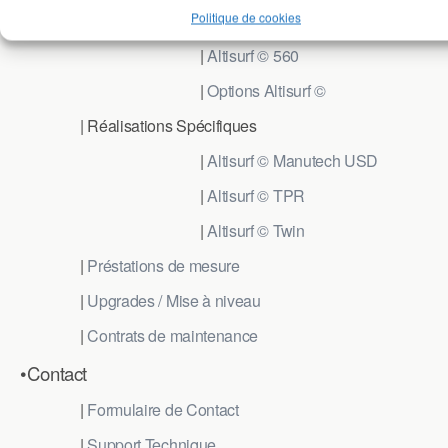
Politique de cookies
|
Altisurf © 530
|
Altisurf © 560
|
Options Altisurf ©
| Réalisations Spécifiques
|
Altisurf © Manutech USD
|
Altisurf © TPR
|
Altisurf © Twin
|
Préstations de mesure
|
Upgrades / Mise à niveau
|
Contrats de maintenance
•Contact
|
Formulaire de Contact
|
Support Technique