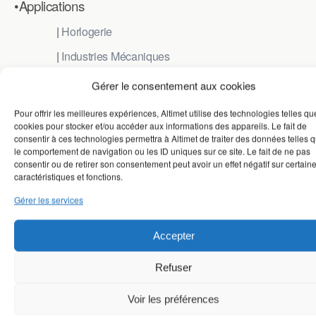
•Applications
|
Horlogerie
|
Industries Mécaniques
|
Papier & Impression – Textiles & Fibres
Gérer le consentement aux cookies
|
Chimie & Matériaux
Pour offrir les meilleures expériences, Altimet utilise des technologies telles qu
cookies pour stocker et/ou accéder aux informations des appareils. Le fait de
|
Packaging Semi-conducteur
consentir à ces technologies permettra à Altimet de traiter des données telles 
le comportement de navigation ou les ID uniques sur ce site. Le fait de ne pas
|
Grands Projets
consentir ou de retirer son consentement peut avoir un effet négatif sur certain
caractéristiques et fonctions.
•Produits
Gérer les services
| Gamme Standard
|
Technologie OEM
Accepter
|
Altisurf © 50
Refuser
|
Altisurf © 500
Voir les préférences
|
Altisurf © 520