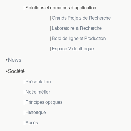
| Solutions et domaines d’application
|
Grands Projets de Recherche
|
Laboratoire & Recherche
|
Bord de ligne et Production
|
Espace Vidéothèque
•
News
•Société
|
Présentation
|
Notre métier
|
Principes optiques
|
Historique
|
Accès