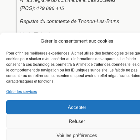
(RCS): 479 696 445
Registre du commerce de Thonon-Les-Bains
N° de TVA intracommunautaire:
Gérer le consentement aux cookies
FR63479696445
Pour offrir les meilleures expériences, Altimet utilise des technologies telles qu
directeur de la publication: Ulysse Mathelin
cookies pour stocker et/ou accéder aux informations des appareils. Le fait de
consentir à ces technologies permettra à Altimet de traiter des données telles 
le comportement de navigation ou les ID uniques sur ce site. Le fait de ne pas
consentir ou de retirer son consentement peut avoir un effet négatif sur certain
Droits d’auteur:
caractéristiques et fonctions.
Gérer les services
Le contenu, la conception, la mise en page, le
nom et le logo de
http://www.altimet.fr
sont
Accepter
soumis au copyright et sont de propriété
exclusive. Toute utilisation, reproduction, ou
Refuser
copie de ces contenus est interdite sans une
autorisation écrite d’Altimet SAS.
Voir les préférences