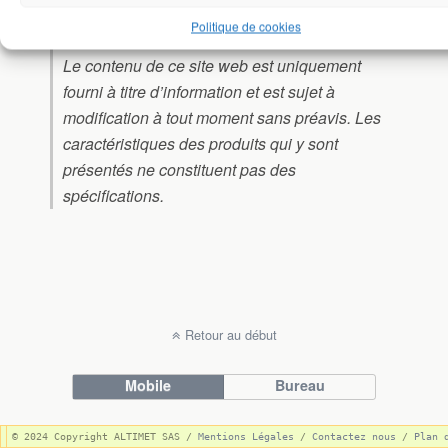
Responsabilité:
Politique de cookies
Le contenu de ce site web est uniquement
fourni à titre d’information et est sujet à
modification à tout moment sans préavis. Les
caractéristiques des produits qui y sont
présentés ne constituent pas des
spécifications.
Retour au début
Mobile
Bureau
© 2024 Copyright ALTIMET SAS / 
Mentions Légales
 / 
Contactez nous
 / 
Plan 