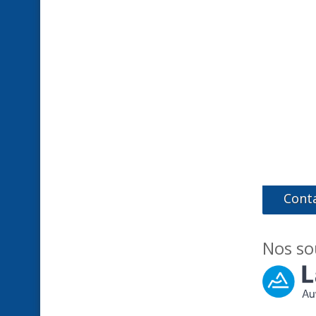
Cont
Nos so