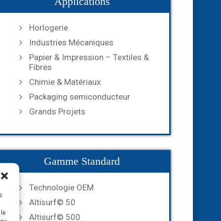
Applications
Horlogerie
Industries Mécaniques
Papier & Impression – Textiles &
Fibres
Chimie & Matériaux
Packaging semiconducteur
Grands Projets
Gamme Standard
Technologie OEM
s
Altisurf© 50
 le
Altisurf© 500