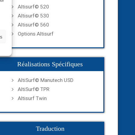
tir
Altisurf© 520
Altisurf© 530
Altisurf© 560
Options Altisurf
es
Réalisations Spécifiques
AltiSurf© Manutech USD
AltiSurf© TPR
Altisurf Twin
Traduction