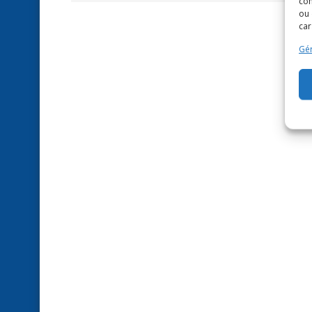
com
ou 
car
Gér