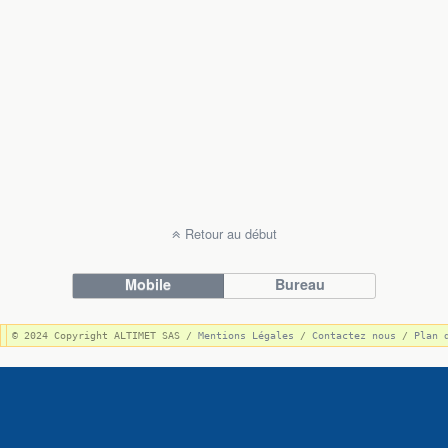
Retour au début
Mobile
Bureau
© 2024 Copyright ALTIMET SAS / 
Mentions Légales
 / 
Contactez nous
 / 
Plan 