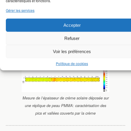
caractéristiques et fonctions.
Gérer les services
Mesure de l’état de sablage d’une pièce:
Accepter
caractérisation du sablage à l’aide de paramètre de
la norme ISO 25178
Refuser
Voir les préférences
Analyse de film mince
Politique de cookies
Mesure de l’épaisseur de crème solaire déposée sur
une réplique de peau PMMA: caractérisation des
pics et vallées couverts par la crème