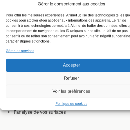
faire lors de:
Gérer le consentement aux cookies
la qualification de votre besoin
Pour offrir les meilleures expériences, Altimet utilise des technologies telles qu
cookies pour stocker et/ou accéder aux informations des appareils. Le fait de
consentir à ces technologies permettra à Altimet de traiter des données telles 
le comportement de navigation ou les ID uniques sur ce site. Le fait de ne pas
consentir ou de retirer son consentement peut avoir un effet négatif sur certain
caractéristiques et fonctions.
Gérer les services
Accepter
Refuser
Voir les préférences
la validation métrologique de votre instrument
la mise en service de votre station
Politique de cookies
l’analyse de vos surfaces