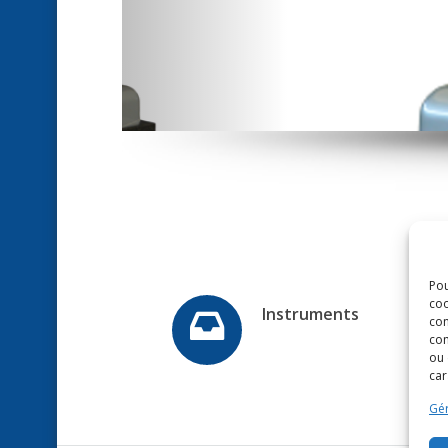
Pou
coo
con
com
Instruments
ou 
car
Gér