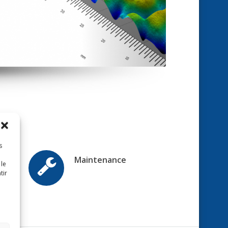
s
 le
tir
Maintenance